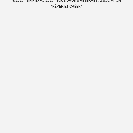
©2020 - SIMP EXPO 2020 - TOUS DROITS RÉSERVÉS ASSOCIATION
"RÊVER ET CRÉER"